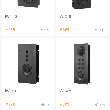
IW-118
IW-218
￥1899
￥2499
770
815
IW-318
IW-628
￥3999
￥5999
762
689